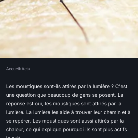
Accueil
›
Actu
ACTU
Est-ce que les moustiques sont
Les moustiques sont-ils attirés par la lumière ? C'est
une question que beaucoup de gens se posent. La
attirÃ©s par la lumiÃ¨re ?
réponse est oui, les moustiques sont attirés par la
lumière. La lumière les aide à trouver leur chemin et à
benoit
•
20 octobre 2022
•
5 min de lecture
se repérer. Les moustiques sont aussi attirés par la
chaleur, ce qui explique pourquoi ils sont plus actifs