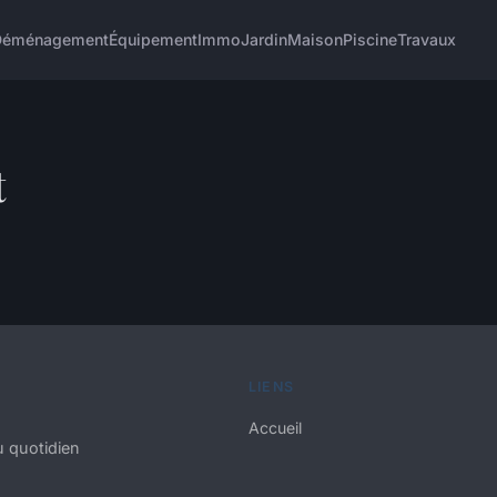
Déménagement
Équipement
Immo
Jardin
Maison
Piscine
Travaux
t
LIENS
Accueil
 quotidien