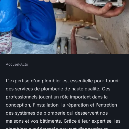
Accueil
›
Actu
ACTU
L'expérience des plombiers :
L'expertise d'un plombier est essentielle pour fournir
des services de plomberie de haute qualité. Ces
garantie de service de qualité
professionnels jouent un rôle important dans la
conception, l'installation, la réparation et l'entretien
benoit
•
24 octobre 2023
•
2 min de lecture
des systèmes de plomberie qui desservent nos
maisons et vos bâtiments. Grâce à leur expertise, les