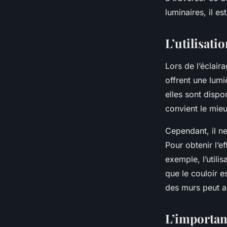
étroit ?
luminaires, il e
benoit
•
18 février 2024
•
6 min de lecture
L’utilisati
Lors de l’éclaira
offrent une lumi
elles sont dispo
convient le mieu
Cependant, il ne
Pour obtenir l’ef
exemple, l’utili
que le couloir es
des murs peut ai
L’importan