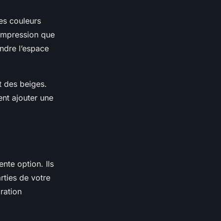
des couleurs
l’impression que
ndre l’espace
t des beiges.
ent ajouter une
nte option. Ils
rties de votre
ration