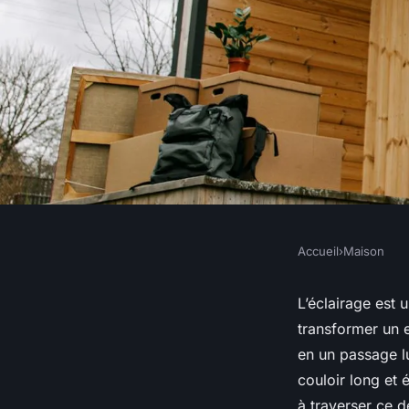
Accueil
›
Maison
MAISON
Quelles sont les mei
L’éclairage est 
transformer un e
pour l'éclairage d'un
en un passage l
couloir long et 
à traverser ce d