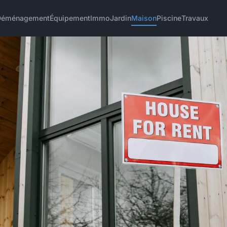
Déménagement
Équipement
Immo
Jardin
Maison
Piscine
Travaux