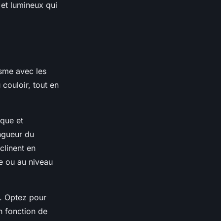
 et lumineux qui
isme avec les
couloir, tout en
ique et
ongueur du
clinent en
he ou au niveau
e. Optez pour
n fonction de