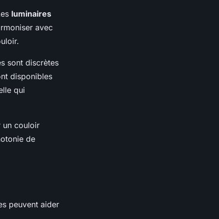
 Les
luminaires
harmoniser avec
uloir.
es sont discrètes
ont disponibles
lle qui
 un couloir
notonie de
les peuvent aider