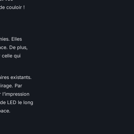
de couloir !
ies. Elles
ace. De plus,
 celle qui
res existants.
airage. Par
r l’impression
n de LED le long
pace.