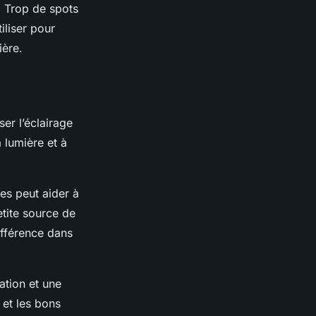
. Trop de spots
iliser pour
ière.
er l’éclairage
a lumière et à
es peut aider à
etite source de
ifférence dans
cation et une
 et les bons