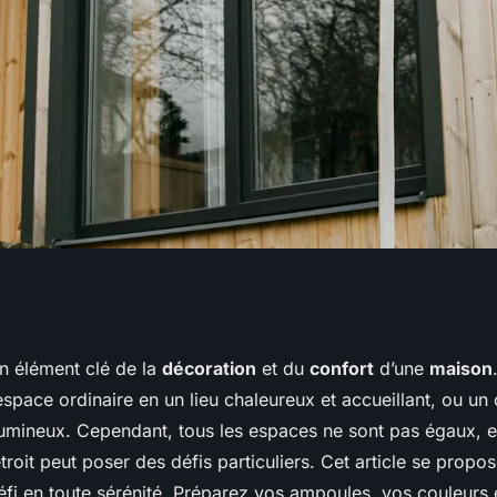
lleures pratiques
un élément clé de la
décoration
et du
confort
d’une
maison
space ordinaire en un lieu chaleureux et accueillant, ou un
 couloir long et
umineux. Cependant, tous les espaces ne sont pas égaux, et 
étroit peut poser des défis particuliers. Cet article se propo
éfi en toute sérénité. Préparez vos ampoules, vos couleurs 