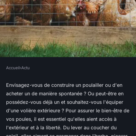
Accueil
›
Actu
ACTU
Quels sont les avantages de
Envisagez-vous de construire un poulailler ou d'en
acheter un de manière spontanée ? Ou peut-être en
mettre une volière extérieure
possédez-vous déjà un et souhaitez-vous l'équiper
pour poules ?
d'une volière extérieure ? Pour assurer le bien-être de
vos poules, il est essentiel qu'elles aient accès à
benoit
•
6 novembre 2023
•
2 min de lecture
l'extérieur et à la liberté. Du lever au coucher du