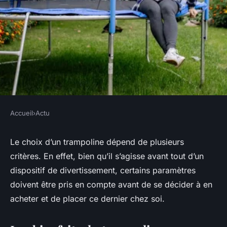
Accueil
›
Actu
ACTU
Choisir adéquatement un
Le choix d’un trampoline dépend de plusieurs
critères. En effet, bien qu’il s’agisse avant tout d’un
trampoline pour son jardin
dispositif de divertissement, certains paramètres
doivent être pris en compte avant de se décider à en
benoit
•
23 juin 2023
•
3 min de lecture
acheter et de placer ce dernier chez soi.